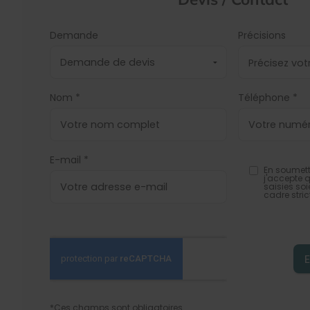
Demande
Précisions
Nom *
Téléphone *
E-mail *
En soumett
j'accepte 
saisies soi
cadre str
*Ces champs sont obligatoires