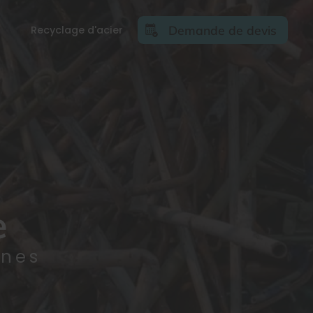
Demande de devis
Recyclage d'acier
e
nnes