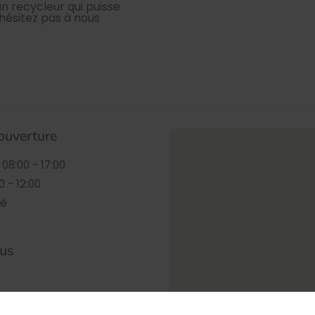
n recycleur qui puisse
'hésitez pas à nous
ouverture
08:00 - 17:00
0 - 12:00
mé
ous