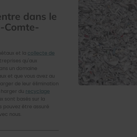
entre dans le
e-Comte-
métaux et la
collecte de
treprises qu'aux
 dans un domaine
aux et que vous avez au
rger de leur élimination
charger du
recyclage
x sont basés sur la
us pouvez être assuré
avec nous.