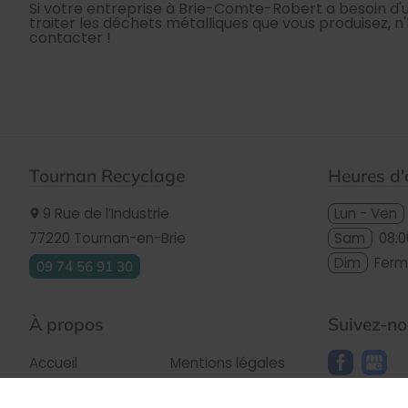
Si votre entreprise à Brie-Comte-Robert a besoin d'u
traiter les déchets métalliques que vous produisez, n
contacter !
Tournan Recyclage
Heures d'
9 Rue de l’Industrie
Lun - Ven
77220
Tournan-en-Brie
Sam
08:0
Dim
Fer
09 74 56 91 30
À propos
Suivez-n
Accueil
Mentions légales
Demande de
Plan du site