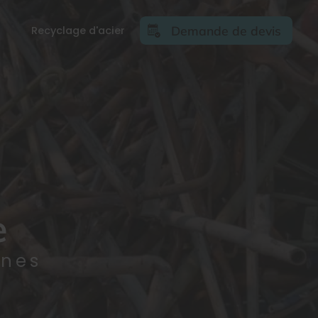
Demande de devis
Recyclage d'acier
e
nnes